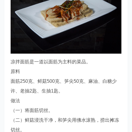
凉拌面筋是一道以面筋为主料的菜品。
原料
面筋250克、鲜菇500克、笋尖50克、麻油、白糖少
许、老抽2匙、生抽1匙。
做法
（一）将面筋切丝。
（二）鲜菇浸洗干净，和笋尖用佛水滚熟，捞出摊冻
切丝。